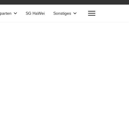
Sparten
SG HaWei
Sonstiges